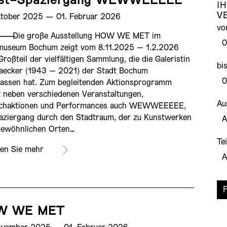
st-Spaziergang WEWWEEEEE
I
V
ktober 2025 ­— 01. Februar 2026
vo
————
Die große Ausstellung HOW WE MET im
museum Bochum zeigt vom 8.11.2025 – 1.2.2026
Großteil der vielfältigen Sammlung, die die Galeristin
bi
Baecker (1943 – 2021) der Stadt Bochum
lassen hat. Zum begleitenden Aktionsprogramm
 neben verschiedenen Veranstaltungen,
Au
chaktionen und Performances auch WEWWEEEEE,
aziergang durch den Stadtraum, der zu Kunstwerken
gewöhnlichen Orten…
Te
en Sie mehr
W WE MET