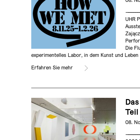
08. N
——————
UHR P
Ausste
Zając
Perfor
Die Fl
experimentelles Labor, in dem Kunst und Leben
Erfahren Sie mehr
Das
Teil
08. N
——————