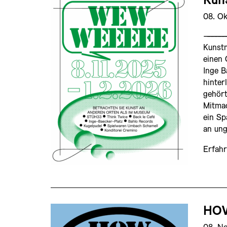
Kun
08. O
——————
Kunst
einen 
Inge 
hinter
gehört
Mitma
ein Sp
an un
Erfahr
HO