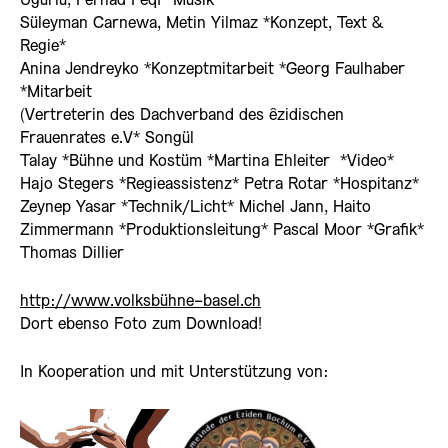
Ugurlu, Ferhad Feqî *Musik*
Süleyman Carnewa, Metin Yilmaz *Konzept, Text &
Regie*
Anina Jendreyko *Konzeptmitarbeit *Georg Faulhaber
*Mitarbeit
(Vertreterin des Dachverband des êzidischen
Frauenrates e.V* Songül
Talay *Bühne und Kostüm *Martina Ehleiter *Video*
Hajo Stegers *Regieassistenz* Petra Rotar *Hospitanz*
Zeynep Yasar *Technik/Licht* Michel Jann, Haito
Zimmermann *Produktionsleitung* Pascal Moor *Grafik*
Thomas Dillier
http://www.volksbühne-basel.ch
Dort ebenso Foto zum Download!
In Kooperation und mit Unterstützung von: