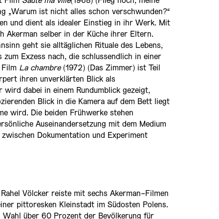
t Film
Saute ma ville
(1968) (Flieg hoch, meine
lung „Warum ist nicht alles schon verschwunden?“
 und dient als idealer Einstieg in ihr Werk. Mit
ch Akerman selber in der Küche ihrer Eltern.
inn geht sie alltäglichen Rituale des Lebens,
 zum Exzess nach, die schlussendlich in einer
r Film
La chambre
(1972) (Das Zimmer) ist Teil
pert ihren unverklärten Blick als
 wird dabei in einem Rundumblick gezeigt,
zierenden Blick in die Kamera auf dem Bett liegt
hme wird. Die beiden Frühwerke stehen
persönliche Auseinandersetzung mit dem Medium
ne zwischen Dokumentation und Experiment
 Rahel Völcker reiste mit sechs Akerman-Filmen
ner pittoresken Kleinstadt im Südosten Polens.
n Wahl über 60 Prozent der Bevölkerung für