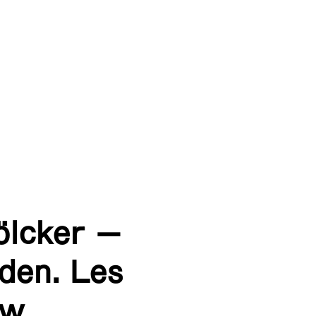
ölcker –
den. Les
ów