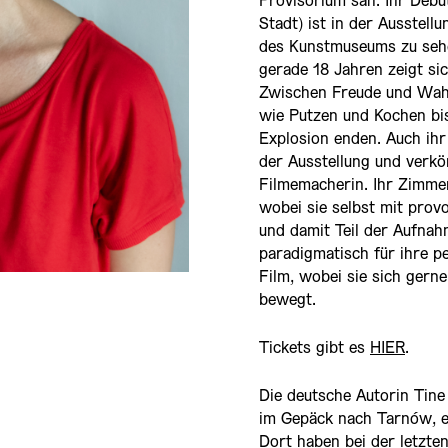
Provisorium sah. Ihr Debü
Stadt) ist in der Ausstel
des Kunstmuseums zu sehen
gerade 18 Jahren zeigt si
Zwischen Freude und Wahns
wie Putzen und Kochen bis
Explosion enden. Auch ih
der Ausstellung und verkör
Filmemacherin. Ihr Zimmer
wobei sie selbst mit provo
und damit Teil der Aufna
paradigmatisch für ihre 
Film, wobei sie sich ger
bewegt.
Tickets gibt es
HIER
.
Die deutsche Autorin Tine
im Gepäck nach Tarnów, ei
Dort haben bei der letzte