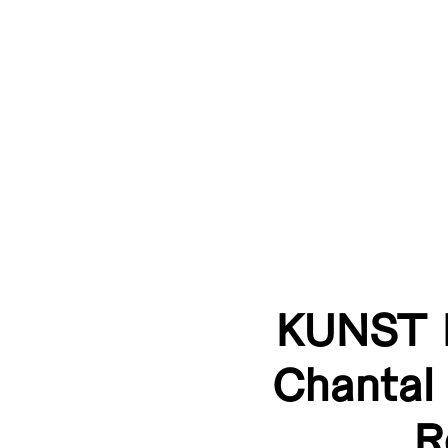
KUNST L
Chantal
R