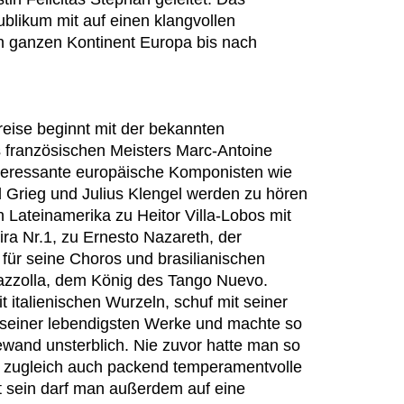
likum mit auf einen klangvollen
n ganzen Kontinent Europa bis nach
reise beginnt mit der bekannten
 französischen Meisters Marc-Antoine
nteressante europäische Komponisten
wie
 Grieg und Julius Klengel werden
zu hören
 Lateinamerika zu Heitor Villa-Lobos mit
ira Nr.1, zu Ernesto Nazareth, der
für seine Choros und brasilianischen
azzolla, dem König des Tango Nuevo.
it italienischen Wurzeln, schuf mit seiner
s seiner lebendigsten Werke und machte
so
wand unsterblich.
Nie zuvor hatte man so
d zugleich auch
packend temperamentvolle
 sein darf man außerdem auf eine