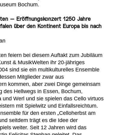
museum Bochum.
isten – Eröffnungskonzert 1250 Jahre
alen über den Kontinent Europa bis nach
han
ten feiern bei diesem Auftakt zum
Jubiläum
Kunst & MusikWelten
ihr 20-jähriges
004 sind sie ein multikulturelles Ensemble
dessen Mitglieder zwar aus
ern kommen, aber zwei Dinge gemeinsam
g des Hellwegs in Essen, Bochum,
 und Werl und sie spielen das Cello virtuos
istern mit Spielwitz und Einfallsreichtum.
nsemble für den ersten
„Celloherbst am
 und seitdem
trägt es die Idee der
spiels weiter.
Seit 12 Jahren wird das
stin
Felicitas Stephan geleitet.
Das