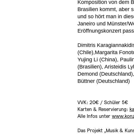
Komposition von
dem Br
Brasilien kommt, aber s
und so hört man in die
Janeiro und Münster/W
Eröffnungskonzert pass
Dimitris Karagiannakidi
(Chile),Margarita Fonot
Yujing Li (China), Paul
(Brasilien), Aristeidis 
Demond (Deutschland),
Büttner (Deutschland)
VVK: 20€ / Schüler 5€
Karten & Reservierung:
k
Alle Infos unter
www.konz
Das Projekt „Musik & Kun