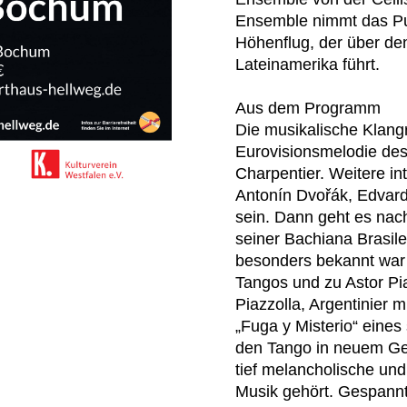
Ensemble nimmt das Pub
Höhenflug, der über de
Lateinamerika führt.
Aus dem Programm
Die musikalische Klang
Eurovisionsmelodie des
Charpentier. Weitere i
Antonín Dvořák, Edvard
sein.
Dann geht es nach
seiner Bachiana Brasile
besonders bekannt war 
Tangos und zu Astor Pi
Piazzolla, Argentinier m
„Fuga y Misterio“ eine
den Tango in neuem Ge
tief melancholische un
Musik gehört.
Gespannt