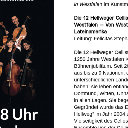
in Westfale
n im Kunst
Die 12 Hellweger Cell
Westfalen –
Von Westf
Lateinamerika
Leitung: Felicitas Step
Die 12 Hellweger Cellis
1250 Jahre Westfalen 
Bühnenjubiläum.
Seit 2
aus bis zu
9 Nationen, 
unterschiedlichen
Länd
haben: sie leben
entlan
Dortmund, Witten,
Unna
in allen Lagen.
Sie bege
Gegründet wurde das E
Hellweg“ im Jahr 2004
Vielseitigkeit des Cello
Ensemble von der Celli