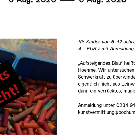
6 Aug. 2020
———
6 Aug. 2020
für Kinder
von 6-12 Jahr
4,- EUR
/ mit Anmeldung
„Aufsteigendes Blau“ heiß
Hoehme. Wir untersuchen d
Schwerkraft zu überwinden
eigentlich nicht aus Lein
dann ein verrücktes, magi
Anmeldung unter 0234 91
kunstvermittlung@bochum