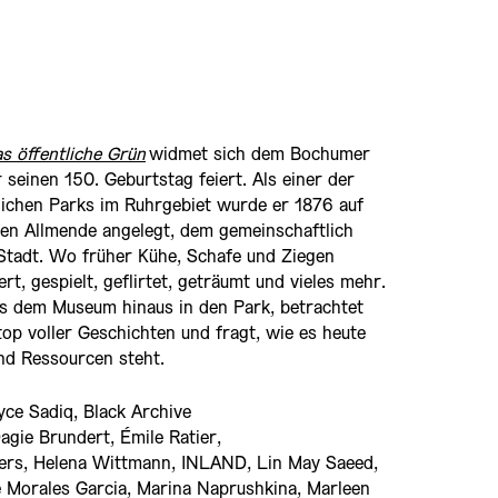
s öffentliche Grün
widmet sich dem Bochumer
 seinen 150. Geburtstag feiert. Als einer der
glichen Parks im Ruhrgebiet wurde er 1876 auf
en Allmende angelegt, dem gemeinschaftlich
Stadt. Wo früher Kühe, Schafe und Ziegen
rt, gespielt, geflirtet, geträumt und vieles mehr.
us dem Museum hinaus in den Park, betrachtet
otop voller Geschichten und fragt, wie es heute
nd Ressourcen steht.
ce Sadiq, Black
Archive
agie
Brundert
, Émile
Ratier
,
ers
, Helena Wittmann, INLAND, Lin May Saeed,
e Morales Garcia, Marina
Naprushkina
, Marleen