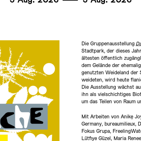
5 Aug. 2026
———
5 Aug. 2026
Die Gruppenausstellung
Da
Stadtpark, der dieses Jahr
ältesten öffentlich zugän
dem Gelände der ehemalig
genutzten Weideland der 
weideten, wird heute flanie
Die Ausstellung wächst a
ihn als vielschichtiges Bi
um das Teilen von Raum u
Mit Arbeiten von
Anikẹ
Joy
Germany
,
bureaumilieux
,
D
Fokus
Grupa
,
FreelingWat
Lütfiye Güzel, Maria Rene