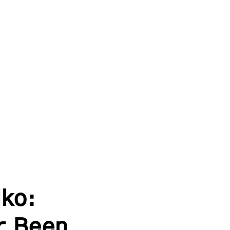
ko:
er Been