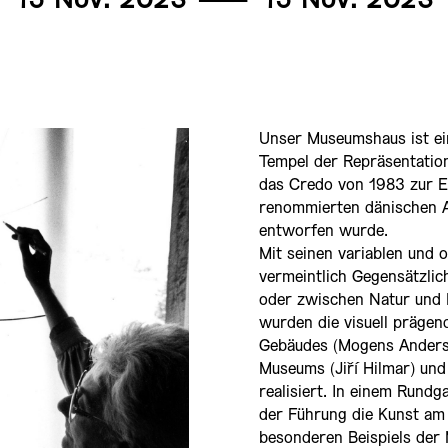
15 Nov. 2023
———
15 Nov. 2023
Unser Museumshaus ist ei
Tempel der Repräsentation
das Credo von 1983 zur 
renommierten dänischen A
entworfen wurde.
Mit seinen variablen und 
vermeintlich Gegensätzlic
oder zwischen Natur und 
wurden die visuell präge
Gebäudes (Mogens Anderse
Museums (Jiří Hilmar) und 
realisiert. In einem Run
der Führung die Kunst am 
besonderen Beispiels der