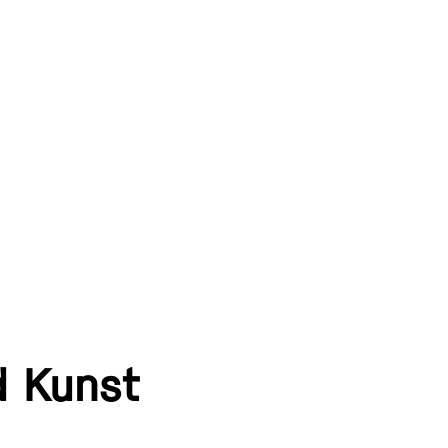
N
d Kunst