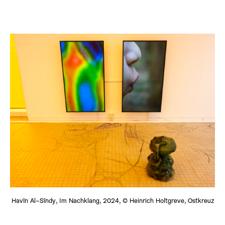
Havîn Al-Sîndy, Im Nachklang, 2024, © Heinrich Holtgreve, Ostkreuz