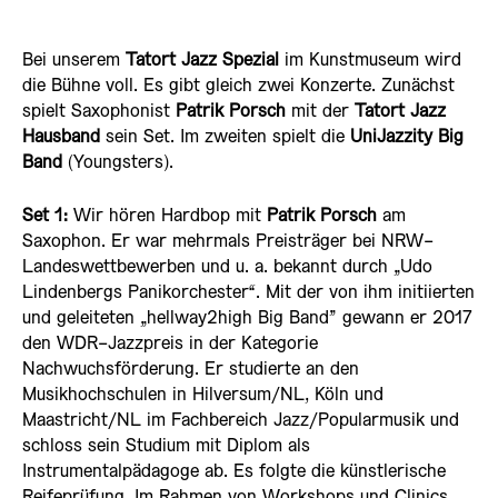
Bei unserem
Tatort Jazz Spezial
im Kunstmuseum wird
die Bühne voll. Es gibt gleich zwei Konzerte. Zunächst
spielt Saxophonist
Patrik Porsch
mit der
Tatort Jazz
Hausband
sein Set. Im zweiten spielt die
UniJazzity Big
Band
(Youngsters).
Set 1:
Wir hören Hardbop mit
Patrik Porsch
am
Saxophon. Er war mehrmals Preisträger bei NRW-
Landeswettbewerben und u. a. bekannt durch „Udo
Lindenbergs Panikorchester“. Mit der von ihm initiierten
und geleiteten „hellway2high Big Band” gewann er 2017
den WDR-Jazzpreis in der Kategorie
Nachwuchsförderung. Er studierte an den
Musikhochschulen in Hilversum/NL, Köln und
Maastricht/NL im Fachbereich Jazz/Popularmusik und
schloss sein Studium mit Diplom als
Instrumentalpädagoge ab. Es folgte die künstlerische
Reifeprüfung. Im Rahmen von Workshops und Clinics