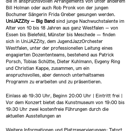
die in anspruchsvollen Arrangements von unter anderem
Bill Holman oder auch Rob Pronk von der jungen
Bochumer Sängerin Frida Greber gesungen werden.
UniJAZZity – Big Band
sind junge Nachwuchstalente im
Alter von 10 bis 18 Jahren aus ganz Westfalen – von
Essen bis Bielefeld, Münster bis Meschede — finden
sich in UniJAZZity, dem JugendJazzOrchester
Westfalen, unter der professionellen Leitung eines
engagierten Dozententeams, bestehend aus Patrick
Porsch, Tobias Schütte, Dieter Kuhlmann, Evgeny Ring
und Christian Kappe, zusammen, um ein
anspruchsvolles, aber dennoch unterhaltsames
Programm zu erarbeiten und zu präsentieren.
Einlass ab 19:30 Uhr, Beginn 20:00 Uhr | Eintritt frei |
Vor dem Konzert bietet das Kunstmuseum von 19:00 bis
19:30 Uhr zwei kostenfreie Führungen durch die
aktuellen Ausstellungen an
Weitere Informationen und Platzreservierungen:
Tatort