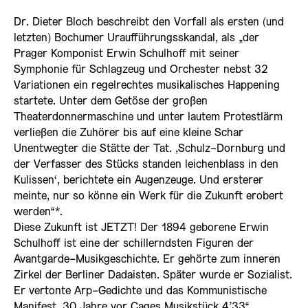
Dr. Dieter Bloch beschreibt den Vorfall als ersten (und
letzten) Bochumer Uraufführungsskandal, als „der
Prager Komponist Erwin Schulhoff mit seiner
Symphonie für Schlagzeug und Orchester nebst 32
Variationen ein regelrechtes musikalisches Happening
startete. Unter dem Getöse der großen
Theaterdonnermaschine und unter lautem Protestlärm
verließen die Zuhörer bis auf eine kleine Schar
Unentwegter die Stätte der Tat. ‚Schulz-Dornburg und
der Verfasser des Stücks standen leichenblass in den
Kulissen‘, berichtete ein Augenzeuge. Und ersterer
meinte, nur so könne ein Werk für die Zukunft erobert
werden“*.
Diese Zukunft ist JETZT! Der 1894 geborene Erwin
Schulhoff ist eine der schillerndsten Figuren der
Avantgarde-Musikgeschichte. Er gehörte zum inneren
Zirkel der Berliner Dadaisten. Später wurde er Sozialist.
Er vertonte Arp-Gedichte und das Kommunistische
Manifest. 30 Jahre vor Cages Musikstück 4’33“