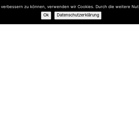
nd verbessern zu können, verwenden wir Cookies. Durch die weitere N
Ok
Datenschutzerklärung
t
Ausstellungen
szeiten, Eintritt & Anfahrt
Aktuelle Ausstellungen