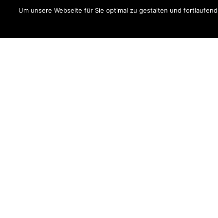
Um unsere Webseite für Sie optimal zu gestalten und fortlaufe
Kunstmuseum Bochum
Kontak
Über das Kunstmuseum Bochum
Öffnung