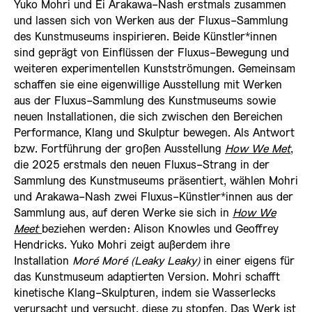
Yuko Mohri und Ei Arakawa-Nash erstmals zusammen
und lassen sich von Werken aus der Fluxus-Sammlung
des Kunstmuseums inspirieren. Beide Künstler*innen
sind geprägt von Einflüssen der Fluxus-Bewegung und
weiteren experimentellen Kunstströmungen. Gemeinsam
schaffen sie eine eigenwillige Ausstellung mit Werken
aus der Fluxus-Sammlung des Kunstmuseums sowie
neuen Installationen, die sich zwischen den Bereichen
Performance, Klang und Skulptur bewegen. Als Antwort
bzw. Fortführung der großen Ausstellung
How We Met
,
die 2025 erstmals den neuen Fluxus-Strang in der
Sammlung des Kunstmuseums präsentiert, wählen Mohri
und Arakawa-Nash zwei Fluxus-Künstler*innen aus der
Sammlung aus, auf deren Werke sie sich in
How We
Meet
beziehen werden: Alison Knowles und Geoffrey
Hendricks. Yuko Mohri zeigt außerdem ihre
Installation
Moré Moré (Leaky Leaky)
in einer eigens für
das Kunstmuseum adaptierten Version. Mohri schafft
kinetische Klang-Skulpturen, indem sie Wasserlecks
verursacht und versucht, diese zu stopfen. Das Werk ist