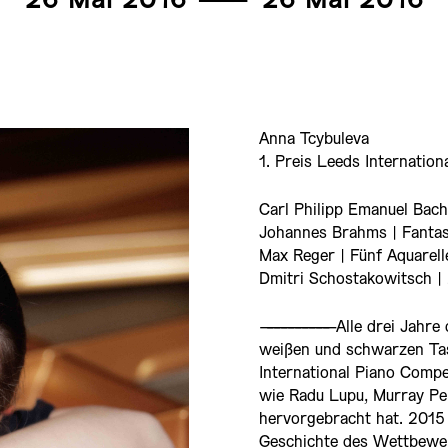
26 Mai 2016
———
26 Mai 2016
Anna Tcybuleva
1. Preis Leeds Internatio
Carl Philipp Emanuel Bach
Johannes Brahms | Fantas
Max Reger | Fünf Aquarell
Dmitri Schostakowitsch |
——————————
Alle drei Jahre 
weißen und schwarzen Ta
International Piano Compet
wie Radu Lupu, Murray Pe
hervorgebracht hat. 2015
Geschichte des Wettbewer