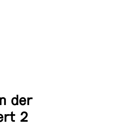
en der
ert 2