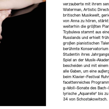
verzauberte mit ihrem se
Waterman, Artistic Direc
britischen Musikwelt, ger
von Anna zu hören, stärk
weiterhin die größten Pia
Tcybuleva stammt aus eine
Russlands und erhielt früh
großen pianistischen Tale
berühmte Konservatorium i
Studentin ihres Jahrgangs
Spiel an der Musik-Akadem
bescheiden und mit einem
alle Gaben, um eine außer
beim Klavier-Festival Ruh
facettenreiches Programm
g-Moll-Sonate des Bach-S
lyrische „Aquarelle“ bis z
34 von Schostakowitsch.