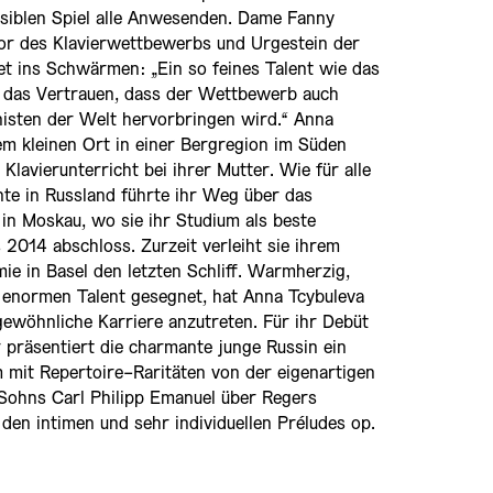
nsiblen Spiel alle Anwesenden. Dame Fanny
tor des Klavierwettbewerbs und Urgestein der
iet ins Schwärmen: „Ein so feines Talent wie das
t das Vertrauen, dass der Wettbewerb auch
nisten der Welt hervorbringen wird.“ Anna
m kleinen Ort in einer Bergregion im Süden
 Klavierunterricht bei ihrer Mutter. Wie für alle
nte in Russland führte ihr Weg über das
n Moskau, wo sie ihr Studium als beste
 2014 abschloss. Zurzeit verleiht sie ihrem
ie in Basel den letzten Schliff. Warmherzig,
 enormen Talent gesegnet, hat Anna Tcybuleva
gewöhnliche Karriere anzutreten. Für ihr Debüt
r präsentiert die charmante junge Russin ein
 mit Repertoire-Raritäten von der eigenartigen
ohns Carl Philipp Emanuel über Regers
u den intimen und sehr individuellen Préludes op.