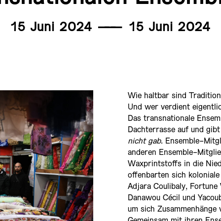
15 Juni 2024
———
15 Juni 2024
Wie haltbar sind Traditio
Und wer verdient eigentli
Das transnationale Ensem
Dachterrasse auf und gibt
nicht gab
. Ensemble-Mitg
anderen Ensemble-Mitglied
Waxprintstoffs in die Nie
offenbarten sich kolonial
Adjara Coulibaly, Fortun
Danawou Cécil und Yacouba
um sich Zusammenhänge v
Gemeinsam mit ihren Ensem