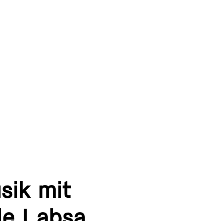
sik mit
le Labsa