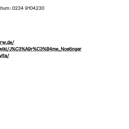
chum: 0234 9104230
rw.de/
rg/wiki/J%C3%A9r%C3%B4me_Noetinger
vita/