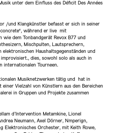
Musik unter dem Einfluss des Déficit Des Années
or /und Klangkünstler befasst er sich in seiner
 concrete“, während er live mit
en wie dem Tonbandgerät Revox B77 und
thesizern, Mischpulten, Lautsprechern,
n elektronischen Haushaltsgegenständen und
mprovisiert., dies, sowohl solo als auch in
 internationalen Tourneen.
ationalen Musiknetzwerken tätig und hat in
 einer Vielzahl von Künstlern aus den Bereichen
Malerei in Gruppen und Projekte zusammen
llam d’Intervention Metamkine, Lionel
 Andrea Neumann, Axel Dörner, Nmperign,
 Elektronisches Orchester, mit Keith Rowe,